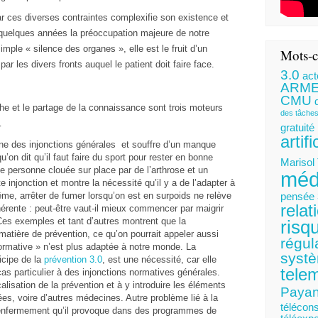
ar ces diverses contraintes complexifie son existence et
 quelques années la préoccupation majeure de notre
simple « silence des organes », elle est le fruit d’un
Mots-c
r les divers fronts auquel le patient doit faire face.
3.0
act
ARM
CMU
rche et le partage de la connaissance sont trois moteurs
des tâche
…
gratuité
artifi
ine des injonctions générales et souffre d’un manque
’on dit qu’il faut faire du sport pour rester en bonne
Marisol
e personne clouée sur place par de l’arthrose et un
méd
e injonction et montre la nécessité qu’il y a de l’adapter à
ême, arrêter de fumer lorsqu’on est en surpoids ne relève
pensée 
relat
érente : peut-être vaut-il mieux commencer par maigrir
Ces exemples et tant d’autres montrent que la
risq
 matière de prévention, ce qu’on pourrait appeler aussi
régul
rmative » n’est plus adaptée à notre monde. La
systè
ticipe de la
prévention 3.0
, est une nécessité, car elle
tele
cas particulier à des injonctions normatives générales.
alisation de la prévention et à y introduire les éléments
Payan
es, voire d’autres médecines. Autre problème lié à la
télécons
 l’enfermement qu’il provoque dans des programmes de