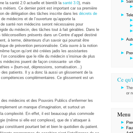
San
 la santé 2.0 actuelle et bientôt la
santé 3.0
), mais
s métiers. Ce dernier point est important car sa première
tion de délégation des tâches inscrite dans les
décrets de
Tel
de médecins et de l’ouverture qu’apporte la
 de santé non médecins seront nécessaires pour
’égide du médecin, des tâches tout à fait gérables. Dans le
téléconseillers présents dans un Centre d’appel destiné
Aut
ent, à terme, détenteurs d’un savoir qui pourrait être
ptique de prévention personnalisée. Cela ouvre à la notion
a même façon qu’ont été créées jadis les assistantes
Pre
i l’on considère que le rôle du médecin s’insinue de plus
 Les médecins jouent de façon croissante un rôle
pathies » (burn-out, dépressions, somatisation…)
e des patients. Il y a donc là aussi un glissement de la
es compétences complémentaires. Ce glissement est un
Ce qu'i
The
or 
té des médecins et des Pouvoirs Publics d’enfermer les
 simplement un manque d’imagination, et surtout un
Menu
la complexité. En effet, il est beaucoup plus commode
gie (même si elle est complexe), que de s’attaquer à
Pre
qui constituent pourtant bel et bien le quotidien du patient.
Faut