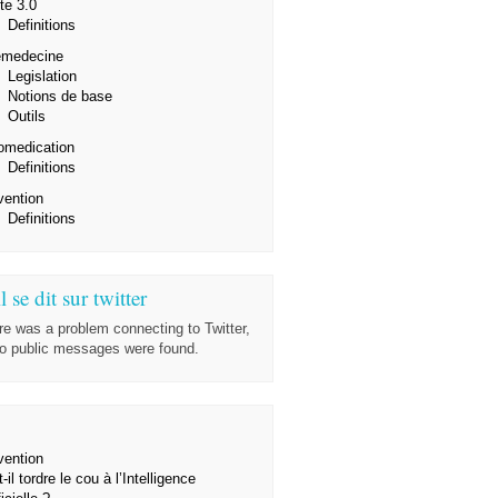
te 3.0
Definitions
emedecine
Legislation
Notions de base
Outils
omedication
Definitions
vention
Definitions
l se dit sur twitter
re was a problem connecting to Twitter,
no public messages were found.
vention
-il tordre le cou à l’Intelligence