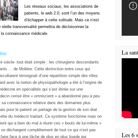
Les réseaux sociaux, les associations de
patients, le web 2.0, sont l’un des moyens
d’échapper à cette solitude. Mais ce n’est
e réelle transversalité permettra de décloisonner la
e la connaissance médicale.
La san
ine
è siècle- tout était simple : les chirurgiens descendants
nts … de Molière. Cette distinction entre ceux qui
scultaient témoignait d’une répartition simple des rôles.
rd avec la notion de physiopathologie a été à l’origine de
édecine en spécialités qui s’est étirée sur une
médecin censé être « omniscient » a abandonné peu à peu
er sa connaissance relative dans des domaines plus
is pour le patient un partage de la gestion de son état
ulette du médecin traitant. Ce système fonctionne mais on
atient qui a bien du mal à réunir ces « bouts de lui-même »
i se déchargent complètement de tout ce qui n’est pas
Les 6 s
t faire face à une tâche de plus en plus lourde qui