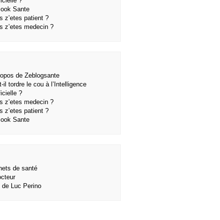
ficielle ?
ook Sante
s z’etes patient ?
s z’etes medecin ?
ropos de Zeblogsante
-il tordre le cou à l’Intelligence
ficielle ?
s z’etes medecin ?
s z’etes patient ?
ook Sante
nets de santé
octeur
e de Luc Perino