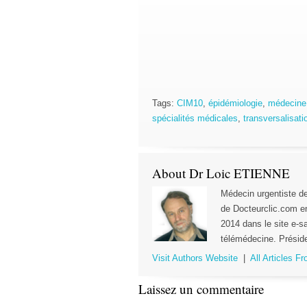
Tags:
CIM10
,
épidémiologie
,
médecine
spécialités médicales
,
transversalisati
About Dr Loic ETIENNE
Médecin urgentiste 
de Docteurclic.com e
2014 dans le site e-sa
télémédecine. Préside
Visit Authors Website
|
All Articles F
Laissez un commentaire