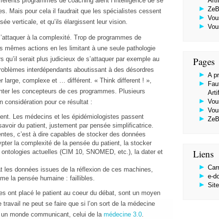
différents programmes de coaching aient l’intelligence de se
Arti
ZeB
s. Mais pour cela il faudrait que les spécialistes cessent
Vou
 verticale, et qu’ils élargissent leur vision.
Vou
s’attaquer à la complexité. Trop de programmes de
s mêmes actions en les limitant à une seule pathologie
s qu’il serait plus judicieux de s’attaquer par exemple au
Pages
oblèmes interdépendants aboutissant à des désordres
A p
er large, complexe et … différent. « Think different ! »,
Faut
nter les concepteurs de ces programmes. Plusieurs
Arti
Vou
 considération pour ce résultat :
Vou
tient. Les médecins et les épidémiologistes passent
ZeB
avoir du patient, justement par pensée simplificatrice.
entes, c’est à dire capables de stocker des données
ypter la complexité de la pensée du patient, la stocker
Liens
s ontologies actuelles (CIM 10, SNOMED, etc.), la dater et
Car
at les données issues de la réflexion de ces machines,
e-d
me la pensée humaine : faillibles.
Sit
elles ont placé le patient au coeur du débat, sont un moyen
e travail ne peut se faire que si l’on sort de la médecine
ans un monde communicant, celui de la
médecine 3.0
.