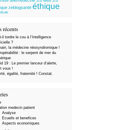
rtise
télémédecine 3.0
web 3.0
éthique
ique
zeblogsanté
dicale
s récents
-il tordre le cou à l’Intelligence
ficielle ?
ain, la médecine néosyndromique !
ropérabilité : le serpent de mer du
érique
d 19 : Le premier lanceur d’alerte,
t vous !
rté, égalité, fraternité ! Constat.
ries
e
ation medecin patient
Analyse
Ecueils et benefices
Aspects economiques