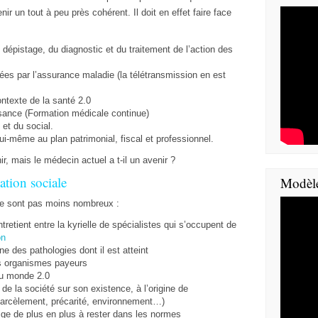
ir un tout à peu près cohérent. Il doit en effet faire face
 dépistage, du diagnostic et du traitement de l’action des
es par l’assurance maladie (la télétransmission en est
ontexte de la santé 2.0
sance (Formation médicale continue)
 et du social.
lui-même au plan patrimonial, fiscal et professionnel.
, mais le médecin actuel a t-il un avenir ?
ation sociale
Modèl
 ne sont pas moins nombreux :
entretient entre la kyrielle de spécialistes qui s’occupent de
on
 des pathologies dont il est atteint
es organismes payeurs
 du monde 2.0
de la société sur son existence, à l’origine de
 harcèlement, précarité, environnement…)
blige de plus en plus à rester dans les normes