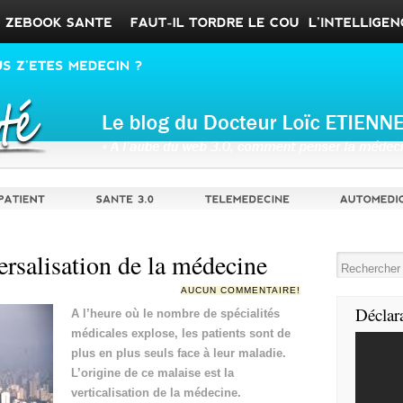
ersalisation de la médecine
AUCUN COMMENTAIRE!
Déclar
A l’heure où le nombre de spécialités
médicales explose, les patients sont de
plus en plus seuls face à leur maladie.
L’origine de ce malaise est la
verticalisation de la médecine.