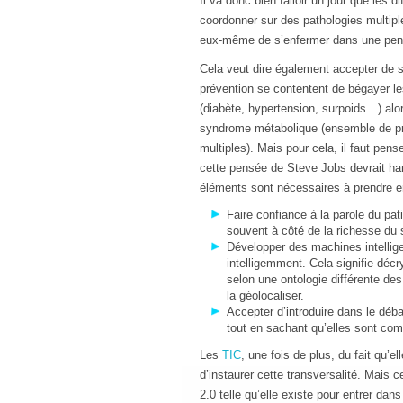
Il va donc bien falloir un jour que les 
coordonner sur des pathologies multiple
eux-même de s’enfermer dans une pensée
Cela veut dire également accepter de 
prévention se contentent de bégayer le
(diabète, hypertension, surpoids…) alor
syndrome métabolique (ensemble de pr
multiples). Mais pour cela, il faut pens
cette pensée de Steve Jobs devrait ha
éléments sont nécessaires à prendre en
Faire confiance à la parole du pa
souvent à côté de la richesse du s
Développer des machines intellig
intelligemment. Cela signifie décr
selon une ontologie différente de
la géolocaliser.
Accepter d’introduire dans le déb
tout en sachant qu’elles sont com
Les
TIC
, une fois de plus, du fait qu’
d’instaurer cette transversalité. Mais c
2.0 telle qu’elle existe pour entrer d