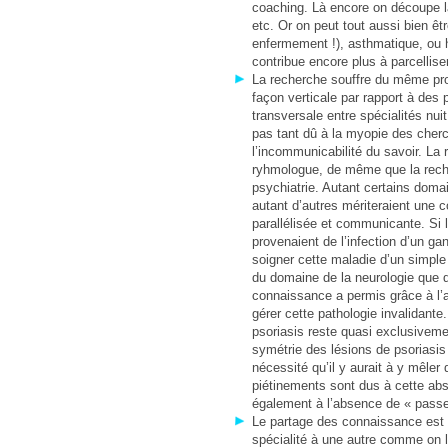
coaching. Là encore on découpe l
etc. Or on peut tout aussi bien êtr
enfermement !), asthmatique, ou
contribue encore plus à parcellise
La recherche souffre du même pr
façon verticale par rapport à des
transversale entre spécialités nu
pas tant dû à la myopie des cher
l’incommunicabilité du savoir. La
ryhmologue, de même que la reche
psychiatrie. Autant certains dom
autant d’autres mériteraient une 
parallélisée et communicante. Si 
provenaient de l’infection d’un ga
soigner cette maladie d’un simple 
du domaine de la neurologie que de
connaissance a permis grâce à l’a
gérer cette pathologie invalidante
psoriasis reste quasi exclusiveme
symétrie des lésions de psoriasis 
nécessité qu’il y aurait à y mêler 
piétinements sont dus à cette abse
également à l’absence de « passe
Le partage des connaissance est l
spécialité à une autre comme on l