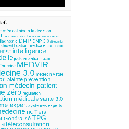
lefs
e médical
aide à la décision
EL
automedication
bénéfices secondaires
DMP
diagnostic
DMP 3.0
délégation
désertification médicale
s
effet placebo
intelligence
HPST
cielle
judiciarisation
maladie
MEDVIR
 Touraine
ecine 3.0
médecin virtuel
plainte
prévention
3.0
ion médecin-patient
ue zéro
régulation
ation médicale
santé 3.0
me expert
systèmes experts
medecine
Tiers
TIC
TPG
t Généralisé
téléconsultation
eil