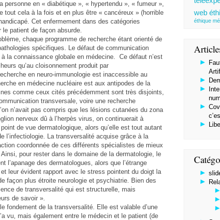
téléexpe
a personne en « diabétique », « hypertendu », « fumeur »,
web éth
e tout cela à la fois et en plus être « cancéreux » (horrible
 handicapé. Cet enfermement dans des catégories
éthique mé
r le patient de façon absurde.
oblème, chaque programme de recherche étant orienté de
Article
 pathologies spécifiques. Le défaut de communication
it à la connaissance globale en médecine. Ce défaut n’est
Faut
cheurs qu’au cloisonnement produit par
Arti
 recherche en neuro-immunologie est inaccessible au
Dem
rche en médecine nucléaire est aux antipodes de la
Inte
aines comme ceux cités précédemment sont très disjoints,
num
communication transversale, voire une recherche
Covi
l’on n’avait pas compris que les lésions cutanées du zona
c’es
nglion nerveux dû à l’herpès virus, on continuerait à
Libe
point de vue dermatologique, alors qu’elle est tout autant
 l’infectiologie. La transversalité acquise grâce à la
ction coordonnée de ces différents spécialistes de mieux
. Ainsi, pour rester dans le domaine de la dermatologie, le
Catégo
nt l’apanage des dermatologues, alors que l’étrange
et leur évident rapport avec le stress pointent du doigt la
slid
de façon plus étroite neurologie et psychiatrie. Bien des
Rel
nce de transversalité qui est structurelle, mais
urs de savoir ».
e fondement de la transversalité. Elle est valable d’une
’a vu, mais également entre le médecin et le patient (de