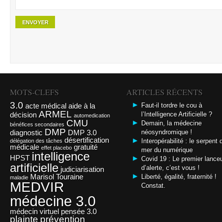
MOTS-CLEFS
ARTICLES RÉCENTS
3.0
acte médical
aide à la
Faut-il tordre le cou à
ARMEL
décision
l’Intelligence Artificielle ?
automedication
CMU
Demain, la médecine
bénéfices secondaires
DMP
diagnostic
DMP 3.0
néosyndromique !
désertification
Interopérabilité : le serpent 
délégation des tâches
médicale
gratuité
effet placebo
mer du numérique
intelligence
HPST
Covid 19 : Le premier lance
artificielle
d’alerte, c’est vous !
judiciarisation
Marisol Touraine
Liberté, égalité, fraternité !
maladie
MEDVIR
Constat.
médecine 3.0
médecin virtuel
pensée 3.0
plainte
prévention