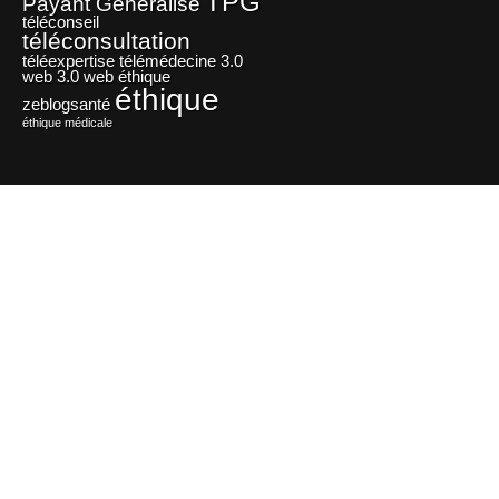
TPG
Payant Généralisé
téléconseil
téléconsultation
téléexpertise
télémédecine 3.0
web 3.0
web éthique
éthique
zeblogsanté
éthique médicale