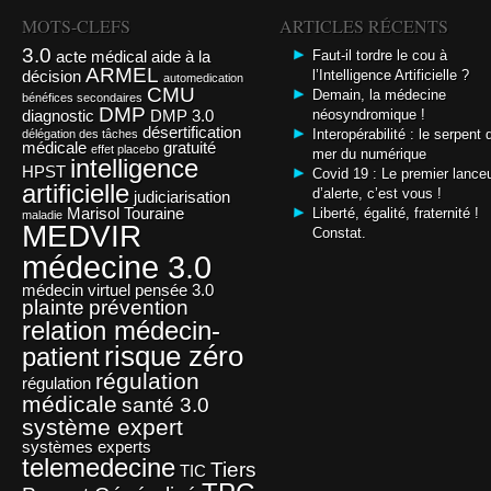
MOTS-CLEFS
ARTICLES RÉCENTS
3.0
acte médical
aide à la
Faut-il tordre le cou à
ARMEL
décision
l’Intelligence Artificielle ?
automedication
CMU
Demain, la médecine
bénéfices secondaires
DMP
diagnostic
DMP 3.0
néosyndromique !
désertification
Interopérabilité : le serpent 
délégation des tâches
médicale
gratuité
effet placebo
mer du numérique
intelligence
HPST
Covid 19 : Le premier lance
artificielle
d’alerte, c’est vous !
judiciarisation
Marisol Touraine
Liberté, égalité, fraternité !
maladie
MEDVIR
Constat.
médecine 3.0
médecin virtuel
pensée 3.0
plainte
prévention
relation médecin-
risque zéro
patient
régulation
régulation
médicale
santé 3.0
système expert
systèmes experts
telemedecine
Tiers
TIC