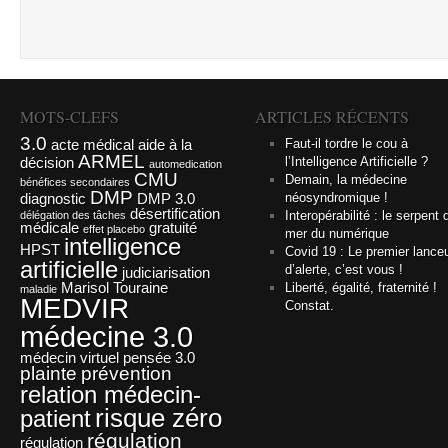
MOTS-CLEFS
ARTICLES RÉCENTS
3.0
acte médical
aide à la
Faut-il tordre le cou à
ARMEL
décision
l’Intelligence Artificielle ?
automedication
CMU
Demain, la médecine
bénéfices secondaires
DMP
diagnostic
DMP 3.0
néosyndromique !
désertification
Interopérabilité : le serpent 
délégation des tâches
médicale
gratuité
effet placebo
mer du numérique
intelligence
HPST
Covid 19 : Le premier lance
artificielle
d’alerte, c’est vous !
judiciarisation
Marisol Touraine
Liberté, égalité, fraternité !
maladie
MEDVIR
Constat.
médecine 3.0
médecin virtuel
pensée 3.0
plainte
prévention
relation médecin-
risque zéro
patient
régulation
régulation