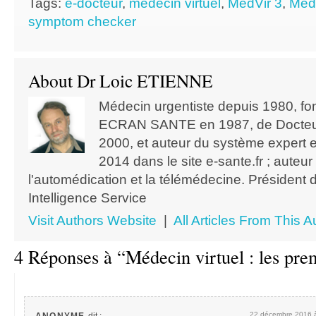
Tags:
e-docteur
,
médecin virtuel
,
MedVir 3
,
Med
symptom checker
About Dr Loic ETIENNE
Médecin urgentiste depuis 1980, f
ECRAN SANTE en 1987, de Docteur
2000, et auteur du système expert 
2014 dans le site e-sante.fr ; auteu
l'automédication et la télémédecine. Président 
Intelligence Service
Visit Authors Website
|
All Articles From This A
4 Réponses à “Médecin virtuel : les pre
22 décembre 2016 à