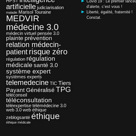
HPST
Covid 19 : Le premier lance
artificielle
d’alerte, c’est vous !
judiciarisation
Marisol Touraine
Liberté, égalité, fraternité !
maladie
MEDVIR
Constat.
médecine 3.0
médecin virtuel
pensée 3.0
plainte
prévention
relation médecin-
risque zéro
patient
régulation
régulation
médicale
santé 3.0
système expert
systèmes experts
telemedecine
Tiers
TIC
TPG
Payant Généralisé
téléconseil
téléconsultation
téléexpertise
télémédecine 3.0
web 3.0
web éthique
éthique
zeblogsanté
éthique médicale