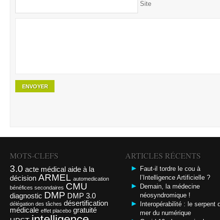
Site
MOTS-CLEFS
ARTICLES RÉCENTS
3.0
acte médical
aide à la
Faut-il tordre le cou à
ARMEL
décision
l’Intelligence Artificielle ?
automedication
CMU
Demain, la médecine
bénéfices secondaires
DMP
diagnostic
DMP 3.0
néosyndromique !
désertification
Interopérabilité : le serpent 
délégation des tâches
médicale
gratuité
effet placebo
mer du numérique
intelligence