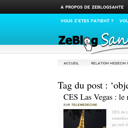
Tag du post : ‘obj
CES Las Vegas : le
SUR
TELEMEDECINE
CES de L
invention
pu voir 