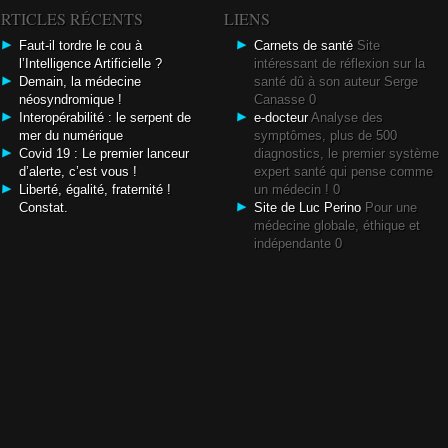
RTICLES RÉCENTS
LIENS
Faut-il tordre le cou à
Carnets de santé
Site
l’Intelligence Artificielle ?
intéressant de réflexion sur la
Demain, la médecine
santé dû à son auteur Serge
néosyndromique !
Canasse 0
Interopérabilité : le serpent de
e-docteur
Analyse des
mer du numérique
symptômes, plus de 500
Covid 19 : Le premier lanceur
diagnostics, le premier système
d’alerte, c’est vous !
expert santé qui pense comme
Liberté, égalité, fraternité !
un médecin ! 0
Constat.
Site de Luc Perino
Pour une
médecine globale, éthique et
indépendante 0