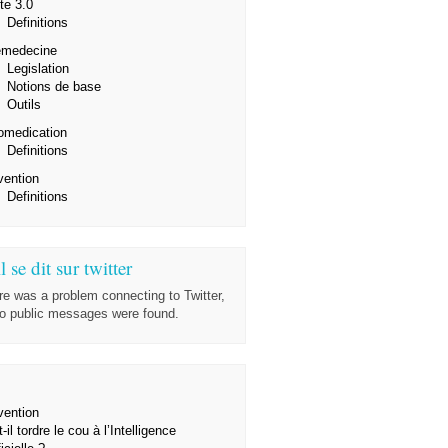
te 3.0
Definitions
emedecine
Legislation
Notions de base
Outils
omedication
Definitions
vention
Definitions
l se dit sur twitter
re was a problem connecting to Twitter,
no public messages were found.
vention
-il tordre le cou à l’Intelligence