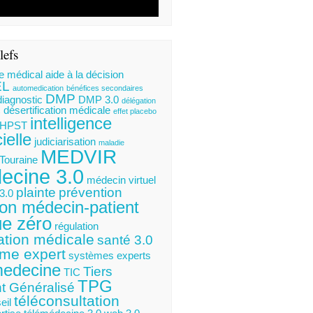
lefs
e médical
aide à la décision
EL
automedication
bénéfices secondaires
DMP
diagnostic
DMP 3.0
délégation
désertification médicale
s
effet placebo
intelligence
HPST
cielle
judiciarisation
maladie
MEDVIR
 Touraine
ecine 3.0
médecin virtuel
plainte
prévention
3.0
ion médecin-patient
ue zéro
régulation
ation médicale
santé 3.0
me expert
systèmes experts
medecine
Tiers
TIC
TPG
t Généralisé
téléconsultation
eil