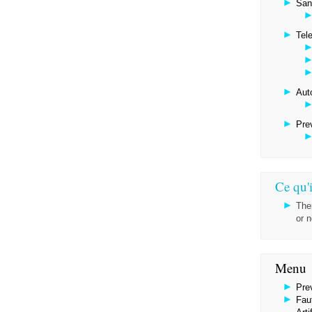
San
Tel
Aut
Pre
Ce qu'i
The
or 
Menu
Pre
Faut