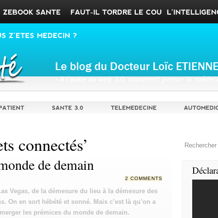
ets connectés’
 monde de demain
Déclar
2 COMMENTS
as Vegas, de la démesure du lieu à la démesure des
s. On en sort hébété et sonné. Mais c’est là qu’on a
émerger les prémices du monde de demain.