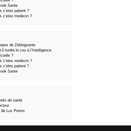
ficielle ?
ook Sante
s z’etes patient ?
s z’etes medecin ?
ropos de Zeblogsante
-il tordre le cou à l’Intelligence
ficielle ?
s z’etes medecin ?
s z’etes patient ?
ook Sante
nets de santé
octeur
e de Luc Perino