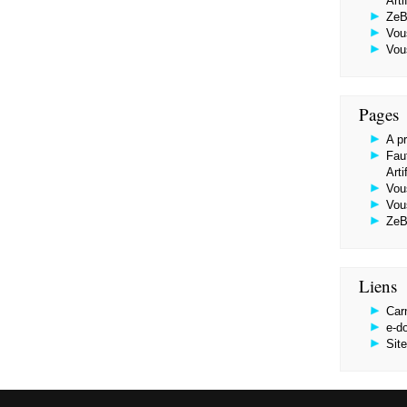
Arti
ZeB
Vou
Vou
Pages
A p
Faut
Arti
Vou
Vou
ZeB
Liens
Car
e-d
Sit