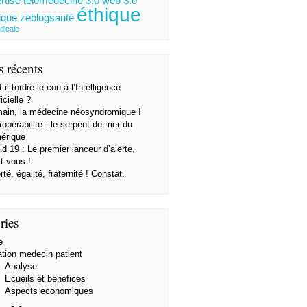
rtise
télémédecine 3.0
web 3.0
éthique
ique
zeblogsanté
dicale
s récents
-il tordre le cou à l’Intelligence
ficielle ?
ain, la médecine néosyndromique !
ropérabilité : le serpent de mer du
érique
d 19 : Le premier lanceur d’alerte,
t vous !
rté, égalité, fraternité ! Constat.
ries
e
ation medecin patient
Analyse
Ecueils et benefices
Aspects economiques