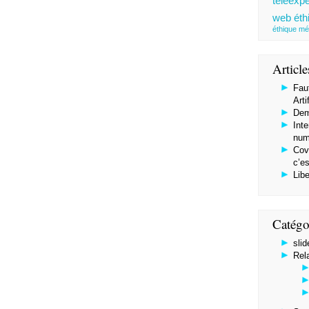
téléexpe
web éth
éthique mé
Article
Faut
Arti
Dem
Inte
num
Covi
c’es
Libe
Catégo
slid
Rel