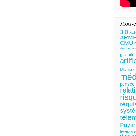
Mots-c
3.0
act
ARM
CMU
des tâche
gratuité
artifi
Marisol
méd
pensée 
relat
risq
régul
systè
tele
Payan
télécons