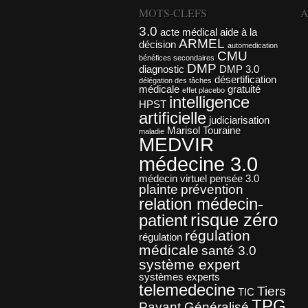
MOTS-CLEFS
A
3.0
acte médical
aide à la
ARMEL
décision
automedication
CMU
bénéfices secondaires
DMP
diagnostic
DMP 3.0
désertification
délégation des tâches
médicale
gratuité
effet placebo
intelligence
HPST
artificielle
judiciarisation
Marisol Touraine
maladie
MEDVIR
médecine 3.0
médecin virtuel
pensée 3.0
plainte
prévention
relation médecin-
risque zéro
patient
régulation
régulation
médicale
santé 3.0
système expert
systèmes experts
telemedecine
Tiers
TIC
TPG
Payant Généralisé