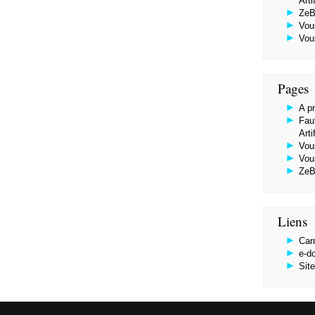
Arti
ZeB
Vou
Vou
Pages
A p
Faut
Arti
Vou
Vou
ZeB
Liens
Car
e-d
Sit