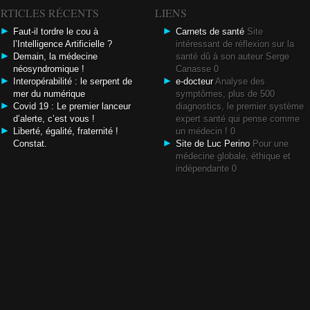
RTICLES RÉCENTS
LIENS
Faut-il tordre le cou à
Carnets de santé
Site
l’Intelligence Artificielle ?
intéressant de réflexion sur la
Demain, la médecine
santé dû à son auteur Serge
néosyndromique !
Canasse 0
Interopérabilité : le serpent de
e-docteur
Analyse des
mer du numérique
symptômes, plus de 500
Covid 19 : Le premier lanceur
diagnostics, le premier système
d’alerte, c’est vous !
expert santé qui pense comme
Liberté, égalité, fraternité !
un médecin ! 0
Constat.
Site de Luc Perino
Pour une
médecine globale, éthique et
indépendante 0