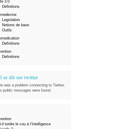
te 3.0
Definitions
emedecine
Legislation
Notions de base
Outils
omedication
Definitions
vention
Definitions
l se dit sur twitter
re was a problem connecting to Twitter,
no public messages were found.
vention
-il tordre le cou à l’Intelligence