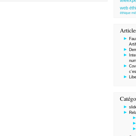
téléexpe
web éth
éthique mé
Article
Faut
Arti
Dem
Inte
num
Covi
c’es
Libe
Catégo
slid
Rel