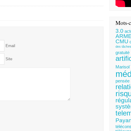
Mots-c
3.0
act
ARM
CMU
Email
des tâche
gratuité
artifi
Site
Marisol
méd
pensée 
relat
risq
régul
systè
tele
Payan
télécons