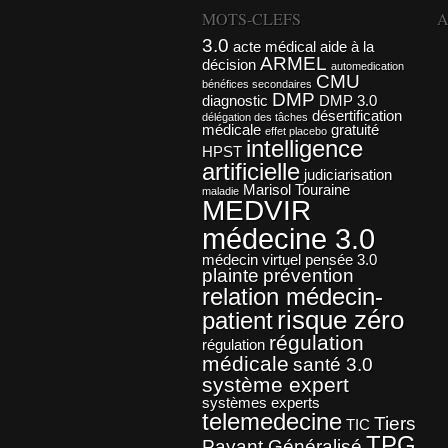
MOTS-CLEFS
A
3.0
acte médical
aide à la
ARMEL
décision
automedication
CMU
bénéfices secondaires
DMP
diagnostic
DMP 3.0
désertification
délégation des tâches
médicale
gratuité
effet placebo
intelligence
HPST
artificielle
judiciarisation
Marisol Touraine
maladie
MEDVIR
médecine 3.0
médecin virtuel
pensée 3.0
plainte
prévention
relation médecin-
risque zéro
patient
régulation
régulation
médicale
santé 3.0
système expert
systèmes experts
telemedecine
Tiers
TIC
TPG
Payant Généralisé