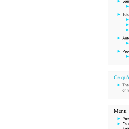
San
Tel
Aut
Pre
Ce qu'i
The
or 
Menu
Pre
Faut