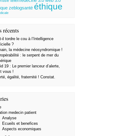
rtise
télémédecine 3.0
web 3.0
éthique
ique
zeblogsanté
dicale
s récents
-il tordre le cou à l’Intelligence
ficielle ?
ain, la médecine néosyndromique !
ropérabilité : le serpent de mer du
érique
d 19 : Le premier lanceur d’alerte,
t vous !
rté, égalité, fraternité ! Constat.
ries
e
ation medecin patient
Analyse
Ecueils et benefices
Aspects economiques