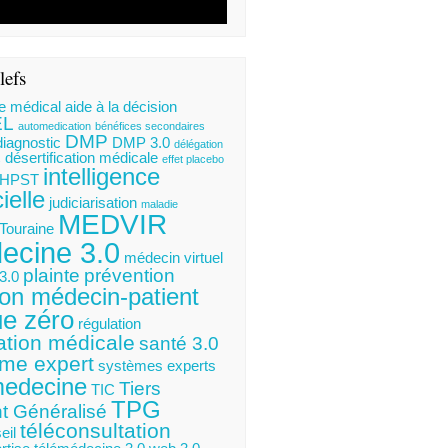
lefs
e médical
aide à la décision
EL
automedication
bénéfices secondaires
DMP
diagnostic
DMP 3.0
délégation
désertification médicale
s
effet placebo
intelligence
HPST
cielle
judiciarisation
maladie
MEDVIR
 Touraine
ecine 3.0
médecin virtuel
plainte
prévention
3.0
ion médecin-patient
ue zéro
régulation
ation médicale
santé 3.0
me expert
systèmes experts
medecine
Tiers
TIC
TPG
t Généralisé
téléconsultation
eil