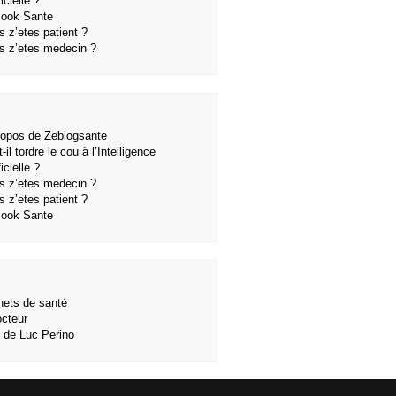
ficielle ?
ook Sante
s z’etes patient ?
s z’etes medecin ?
ropos de Zeblogsante
-il tordre le cou à l’Intelligence
ficielle ?
s z’etes medecin ?
s z’etes patient ?
ook Sante
nets de santé
octeur
e de Luc Perino