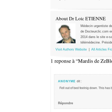
About Dr Loic ETIENNE
Médecin urgentiste 
de Docteurclic.com e
2014 dans le site e-sa
télémédecine. Préside
Visit Authors Website
|
All Articles F
1 reponse à “Mardis de ZeBl
ANONYME
dit :
Fell out of bed feelnig down. This has
Répondre