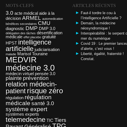
MOTS-CLEFS
ARTICLES RÉCENTS
3.0
acte médical
aide à la
Faut-il tordre le cou à
ARMEL
décision
l’Intelligence Artificielle ?
automedication
CMU
Demain, la médecine
bénéfices secondaires
DMP
diagnostic
DMP 3.0
néosyndromique !
désertification
Interopérabilité : le serpent 
délégation des tâches
médicale
gratuité
effet placebo
mer du numérique
intelligence
HPST
Covid 19 : Le premier lance
artificielle
d’alerte, c’est vous !
judiciarisation
Marisol Touraine
Liberté, égalité, fraternité !
maladie
MEDVIR
Constat.
médecine 3.0
médecin virtuel
pensée 3.0
plainte
prévention
relation médecin-
risque zéro
patient
régulation
régulation
médicale
santé 3.0
système expert
systèmes experts
telemedecine
Tiers
TIC
TPG
Payant Généralisé